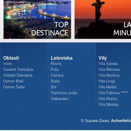
TOP
L
DESTINACE
MINU
Oblasti
Letoviska
Vily
Istrie
Rovinj
Vila Sanela
Severní Dalmácie
Pula
Vila Mimoza
Střední Dalmácie
Fažana
Vila Maslina
Ostrov Brač
Brela
Vila Livija
Ostrov Šolta
Bol
Vila Melita
Pješčana uvala
Vila Fabiosa *****
Valbandon
Vila Rozka
Vila Nikolas
© Suzana Zoran,
ActiveHoli