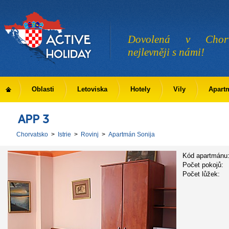
Dovolená v Chorv
nejlevněji s námi!
Oblasti
Letoviska
Hotely
Vily
Apart
APP 3
Chorvatsko
>
Istrie
>
Rovinj
>
Apartmán Sonija
Kód apartmánu
Počet pokojů:
Počet lůžek: