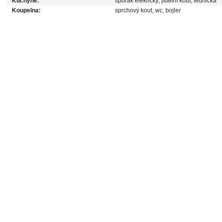
Kuchyně:
sporák elekrický, jídelní kout, lednička
Koupelna:
sprchový kout, wc, bojler