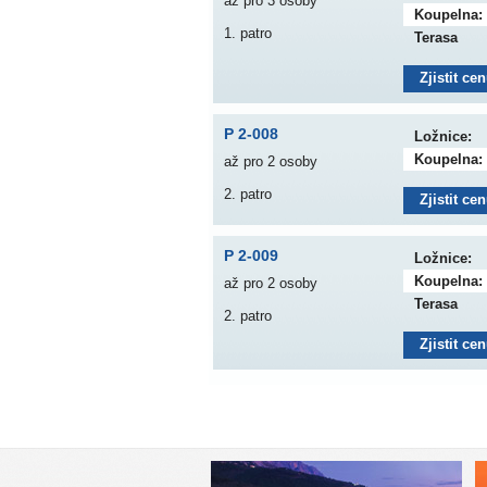
až pro 3 osoby
Koupelna:
1. patro
Terasa
Zjistit ce
P 2-008
Ložnice:
Koupelna:
až pro 2 osoby
2. patro
Zjistit ce
P 2-009
Ložnice:
Koupelna:
až pro 2 osoby
Terasa
2. patro
Zjistit ce