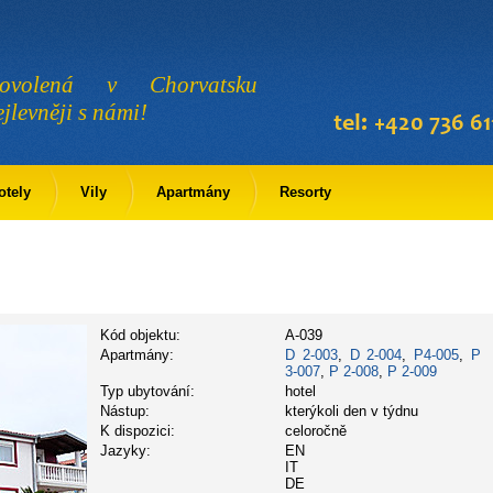
ovolená v Chorvatsku
ejlevněji s námi!
otely
Vily
Apartmány
Resorty
Kód objektu:
A-039
Apartmány:
D 2-003
,
D 2-004
,
P4-005
,
P
3-007
,
P 2-008
,
P 2-009
Typ ubytování:
hotel
Nástup:
kterýkoli den v týdnu
K dispozici:
celoročně
Jazyky:
EN
IT
DE