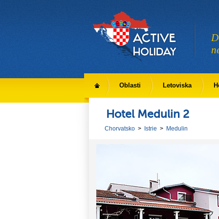
D
n
Oblasti
Letoviska
H
Hotel Medulin 2
Chorvatsko
>
Istrie
>
Medulin