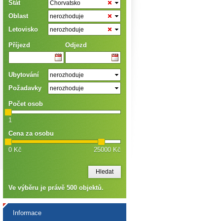
Stát
Chorvatsko
Oblast
nerozhoduje
Letovisko
nerozhoduje
Příjezd
Odjezd
Ubytování
nerozhoduje
Požadavky
nerozhoduje
Počet osob
1
Cena za osobu
0 Kč
25000 Kč
Ve výběru je právě
500
objektů.
Informace